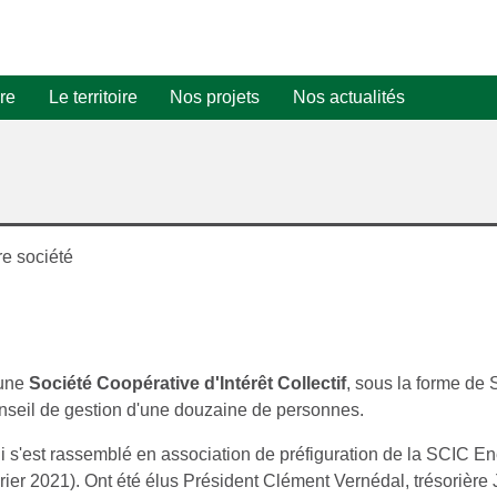
re
Le territoire
Nos projets
Nos actualités
Projet PV n°
Projets
photovoltaïques
Projet PV n°
Certificats 
Economie
d'Énergie (C
d'énergie
e société
 une
Société Coopérative d'Intérêt Collectif
, sous la forme de 
conseil de gestion d'une douzaine de personnes.
i s'est rassemblé en association de préfiguration de la SCIC En
vrier 2021). Ont été élus Président Clément Vernédal, trésorière