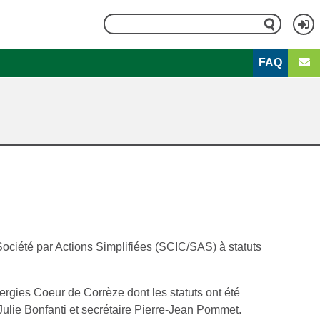
Rechercher
Me
FAQ
du
Second
1
com
menu
2
de
d'Économie
EE)
l'ut
Société par Actions Simplifiées (SCIC/SAS) à statuts
ergies Coeur de Corrèze dont les statuts ont été
 Julie Bonfanti et secrétaire Pierre-Jean Pommet.