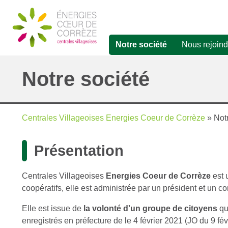
Aller
au
contenu
principal
Notre société
Nous rejoind
Navigation
principale
Notre société
Centrales Villageoises Energies Coeur de Corrèze
Notr
Fil
Présentation
d'Ariane
Centrales Villageoises
Energies Coeur de Corrèze
est
coopératifs, elle est administrée par un président et un 
Elle est issue de
la volonté d'un groupe de citoyens
qu
enregistrés en préfecture de le 4 février 2021 (JO du 9 fé