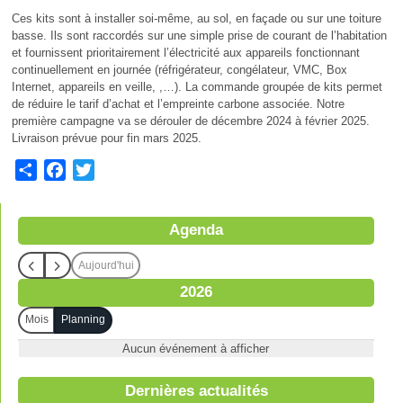
Ces kits sont à installer soi-même, au sol, en façade ou sur une toiture
basse. Ils sont raccordés sur une simple prise de courant de l’habitation
et fournissent prioritairement l’électricité aux appareils fonctionnant
continuellement en journée (réfrigérateur, congélateur, VMC, Box
Internet, appareils en veille, ,…). La commande groupée de kits permet
de réduire le tarif d’achat et l’empreinte carbone associée. Notre
première campagne va se dérouler de décembre 2024 à février 2025.
Livraison prévue pour fin mars 2025.
S
F
T
h
a
w
a
c
i
Agenda
r
e
t
e
b
t
Aujourd'hui
o
e
2026
o
r
k
Mois
Planning
Aucun événement à afficher
Dernières actualités