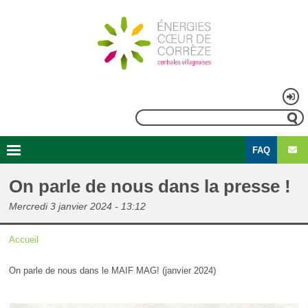
Aller
au
contenu
principal
Menu
Rechercher
du
FAQ
compte
Second
Navigation
de
menu
principale
On parle de nous dans la presse !
l'utilisateur
Mercredi 3 janvier 2024 - 13:12
Accueil
Fil
On parle de nous dans le MAIF MAG! (janvier 2024)
d'Ariane