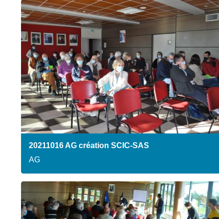
20211016 AG création SCIC-SAS
AG