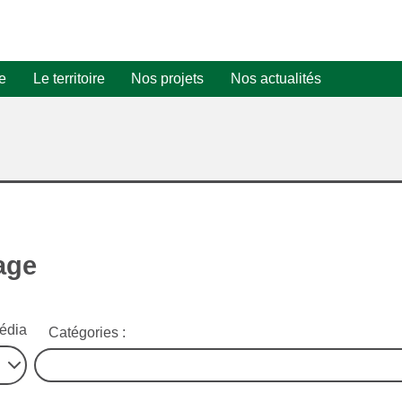
e
Le territoire
Nos projets
Nos actualités
Projet PV n°1
Projets
photovoltaïques
Projet PV n°2
Certificats d
Economie
d'Énergie (CE
d'énergie
age
édia
Catégories :