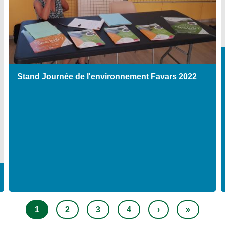
Stand Journée de l'environnement Favars 2022
Page
1
Page
2
Page
3
Page
4
Page
›
Dernière
»
courante
suivante
page