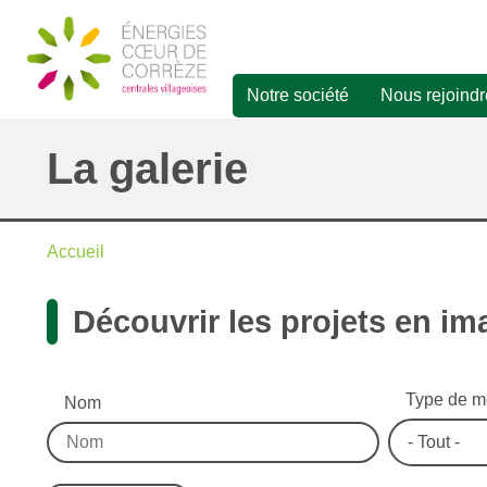
Aller
au
contenu
principal
Notre société
Nous rejoindr
Navigation
principale
La galerie
Accueil
Fil
Découvrir les projets en im
d'Ariane
Type de m
Nom