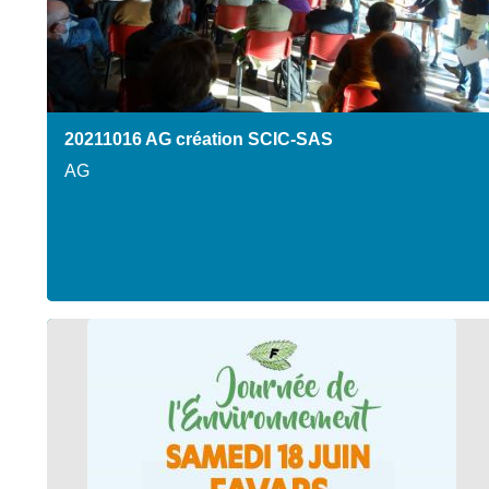
20211016 AG création SCIC-SAS
AG